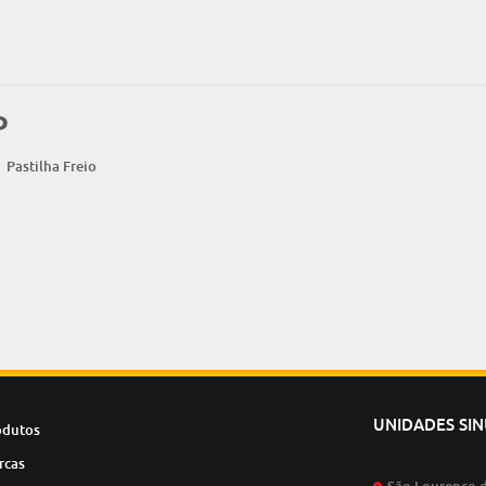
P
Pastilha Freio
UNIDADES SI
odutos
rcas