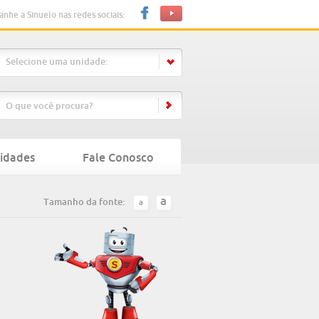
nhe a Sinuelo nas redes sociais:
Selecione uma unidade:
idades
Fale Conosco
a
Tamanho da fonte:
a