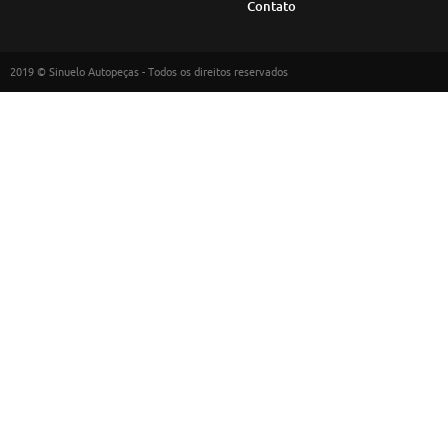
Contato
2019 © Sinuelo Autopeças - Todos os direitos reservados